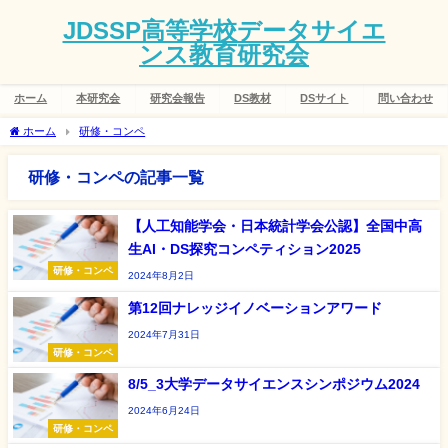
JDSSP高等学校データサイエ
ンス教育研究会
ホーム
本研究会
研究会報告
DS教材
DSサイト
問い合わせ
ホーム
研修・コンペ
研修・コンペの記事一覧
【人工知能学会・日本統計学会公認】全国中高
生AI・DS探究コンペティション2025
研修・コンペ
2024年8月2日
第12回ナレッジイノベーションアワード
2024年7月31日
研修・コンペ
8/5_3大学データサイエンスシンポジウム2024
2024年6月24日
研修・コンペ