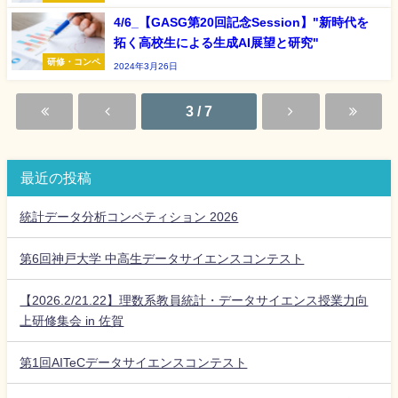
4/6_【GASG第20回記念Session】"新時代を
拓く高校生による生成AI展望と研究"
研修・コンペ
2024年3月26日
3 / 7
最近の投稿
統計データ分析コンペティション 2026
第6回神戸大学 中高生データサイエンスコンテスト
【2026.2/21.22】理数系教員統計・データサイエンス授業力向
上研修集会 in 佐賀
第1回AITeCデータサイエンスコンテスト