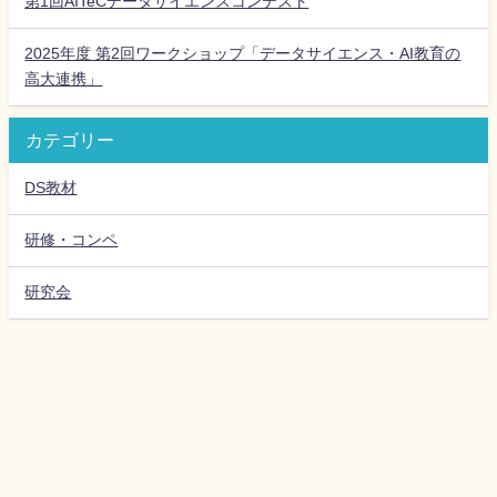
第1回AITeCデータサイエンスコンテスト
2025年度 第2回ワークショップ「データサイエンス・AI教育の
高大連携」
カテゴリー
DS教材
研修・コンペ
研究会
高等学校データサイエンス教育研究会 All Rights Reserved.