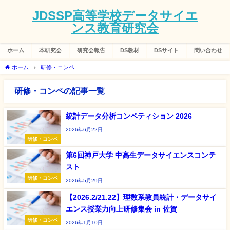
JDSSP高等学校データサイエ
ンス教育研究会
ホーム
本研究会
研究会報告
DS教材
DSサイト
問い合わせ
ホーム
研修・コンペ
研修・コンペの記事一覧
統計データ分析コンペティション 2026
2026年6月22日
研修・コンペ
第6回神戸大学 中高生データサイエンスコンテ
スト
研修・コンペ
2026年5月29日
【2026.2/21.22】理数系教員統計・データサイ
エンス授業力向上研修集会 in 佐賀
研修・コンペ
2026年1月10日