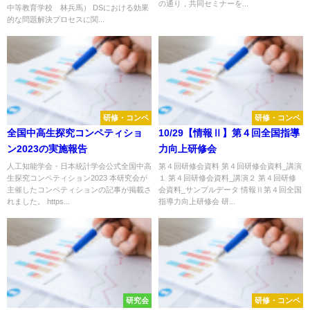
の通り，共同セミナーを...
中等教育学校 林兵馬） DSにおける効果
的な問題解決プロセスに関...
研修・コンペ
研修・コンペ
全国中高生探究コンペティショ
10/29【情報Ⅱ】第４回全国指導
ン2023の実施報告
力向上研修会
人工知能学会・日本統計学会公式全国中高
第４回研修会資料 第４回研修会資料_講演
生探究コンペティション2023 本研究会が
１ 第４回研修会資料_講演２ 第４回研修
主催したコンペティションの記事が掲載さ
会資料_サンプルデータ 情報Ⅱ第４回全国
れました。 https...
指導力向上研修会 研...
研究会
研修・コンペ