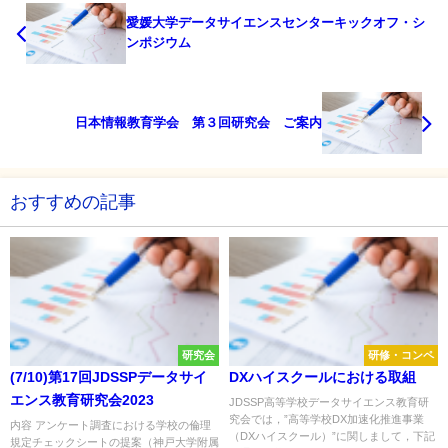
愛媛大学データサイエンスセンターキックオフ・シ
ンポジウム
日本情報教育学会 第３回研究会 ご案内
おすすめの記事
研究会
研修・コンペ
(7/10)第17回JDSSPデータサイ
DXハイスクールにおける取組
エンス教育研究会2023
JDSSP高等学校データサイエンス教育研
究会では，”高等学校DX加速化推進事業
内容 アンケート調査における学校の倫理
（DXハイスクール）”に関しまして，下記
規定チェックシートの提案（神戸大学附属