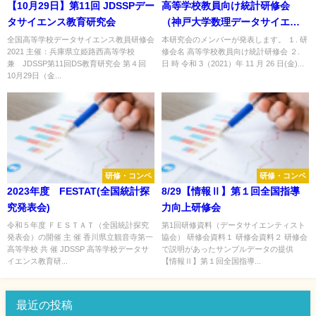
【10月29日】第11回 JDSSPデー
高等学校教員向け統計研修会
タサイエンス教育研究会
（神戸大学数理データサイエン
スセンター）
全国高等学校データサイエンス教員研修会
本研究会のメンバーが発表します。 １. 研
2021 主催：兵庫県立姫路西高等学校
修会名 高等学校教員向け統計研修会 ２.
兼 JDSSP第11回DS教育研究会 第４回
日 時 令和 3（2021）年 11 月 26 日(金)...
10月29日（金...
研修・コンペ
研修・コンペ
2023年度 FESTAT(全国統計探
8/29【情報Ⅱ】第１回全国指導
究発表会)
力向上研修会
令和５年度 ＦＥＳＴＡＴ（全国統計探究
第1回研修資料（データサイエンティスト
発表会）の開催 主 催 香川県立観音寺第一
協会） 研修会資料１ 研修会資料２ 研修会
高等学校 共 催 JDSSP 高等学校データサ
で説明があったサンプルデータの提供
イエンス教育研...
【情報Ⅱ】第１回全国指導...
最近の投稿