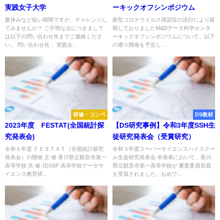
実践女子大学
ーキックオフシンポジウム
夏休みなど短い期間ですが、チャレンジし
新型コロナウイルス感染症の流行により延
てみませんか？ ご不明な点につきまして
期しておりましたM&Dデータ科学センタ
は以下の問い合わせ先までご連絡くださ
ーキックオフシンポジウムについて、以下
い。 問い合わせ先： 実践女...
の通り開催を予定し...
研修・コンペ
DS教材
2023年度 FESTAT(全国統計探
【DS研究事例】令和3年度SSH生
究発表会)
徒研究発表会（受賞研究）
令和５年度 ＦＥＳＴＡＴ（全国統計探究
令和３年度スーパーサイエンスハイスクー
発表会）の開催 主 催 香川県立観音寺第一
ル生徒研究発表会 本発表において，香川
高等学校 共 催 JDSSP 高等学校データサ
県立観音寺第一高等学校が 審査委員長賞
イエンス教育研...
を受賞されました。おめで...