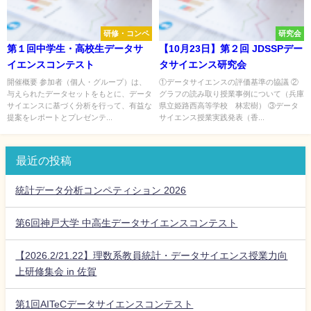
研修・コンペ
研究会
第１回中学生・高校生データサ
【10月23日】第２回 JDSSPデー
イエンスコンテスト
タサイエンス研究会
開催概要 参加者（個人・グループ）は、
①データサイエンスの評価基準の協議 ②
与えられたデータセットをもとに、データ
グラフの読み取り授業事例について（兵庫
サイエンスに基づく分析を行って、有益な
県立姫路西高等学校 林宏樹） ③データ
提案をレポートとプレゼンテ...
サイエンス授業実践発表（香...
最近の投稿
統計データ分析コンペティション 2026
第6回神戸大学 中高生データサイエンスコンテスト
【2026.2/21.22】理数系教員統計・データサイエンス授業力向
上研修集会 in 佐賀
第1回AITeCデータサイエンスコンテスト