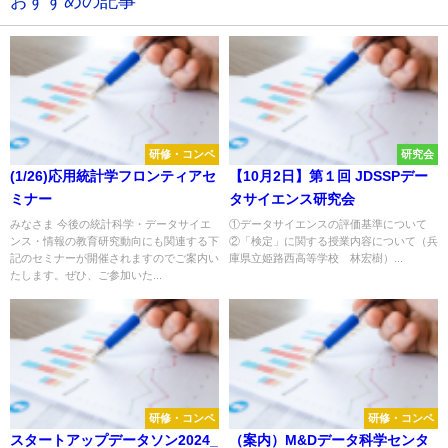
おすすめの記事
研修・コンペ
研究会
(1/26)応用統計学フロンティアセ
【10月2日】第１回 JDSSPデー
ミナー
タサイエンス研究会
みなさま 今後の統計科学・データサイエ
①データサイエンスの評価基準について
ンス・情報の教育研究動向にも関連する下
②「検定」に関する授業内容について（兵
記のセミナーが開催されますのでご案内い
庫県立姫路西高等学校 林宏樹）...
たします。ぜひ、ご参加いた...
研修・コンペ
研修・コンペ
スタートアップデータソン2024_
（案内）M&Dデータ科学センタ