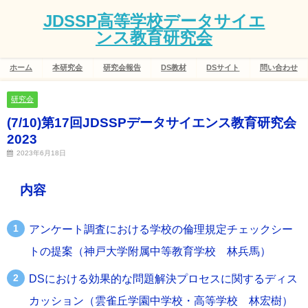
JDSSP高等学校データサイエ
ンス教育研究会
ホーム
本研究会
研究会報告
DS教材
DSサイト
問い合わせ
研究会
(7/10)第17回JDSSPデータサイエンス教育研究会
2023
2023年6月18日
内容
アンケート調査における学校の倫理規定チェックシー
トの提案（神戸大学附属中等教育学校
林兵馬
）
DSにおける効果的な問題解決プロセスに関するディス
カッション（雲雀丘学園中学校・高等学校 林宏樹
）