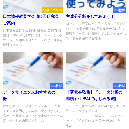
研修・コンペ
DS教材
日本情報教育学会 第5回研究会
主成分分析をしてみよう！
ご案内
コマンドは赤字のところを入力してくださ
い！ 主成分分析とは 多次元データのもつ
日本情報教育学会 第5回研究会 ご案内 開
情報をできるだけ反映して，次元を減らし
催日：2023年3月12日（日） Zoomによる
て，情報を縮約する方法 ...
オンライン開催＋メタバースによる開催を
検討（メタバ...
DS教材
DS教材
データサイエンスおすすめの一
【研究会監修】『データ分析の
冊
基礎』生成AIではじめる統計・
データサイエンス
おすすめのデータサイエンス本 データサ
『データ分析の基礎』生成AIではじめる統
イエンス入門として本が出版されました。
計・データサイエンス
高校生が興味を持ちそうな事例がたくさん
購入はこちらをクリ
盛り込まれた内容であり、お...
ックしてください 本研究会で監修した，
生...