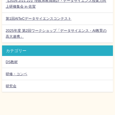
【2026.2/21.22】理数系教員統計・データサイエンス授業力向
上研修集会 in 佐賀
第1回AITeCデータサイエンスコンテスト
2025年度 第2回ワークショップ「データサイエンス・AI教育の
高大連携」
カテゴリー
DS教材
研修・コンペ
研究会