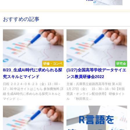
おすすめの記事
研修・コンペ
研究会
8/23_生成AI時代に求められる探
(1/27)全国高等学校データサイエ
究スキルとマインド
ンス教員研修会2022
日程 ２０２４-０８-２３（金）13：00－
主催：兵庫県立姫路西高等学校 第４回
17：30 申込サイトはこちら 参加費無料 詳
1月 27日（金） 15：30～16：50【対面
細 生成AI時代に求められる探究スキルと
受講・オンライン配信併用】 研修タイト
マインド（...
ル 「秋田県立...