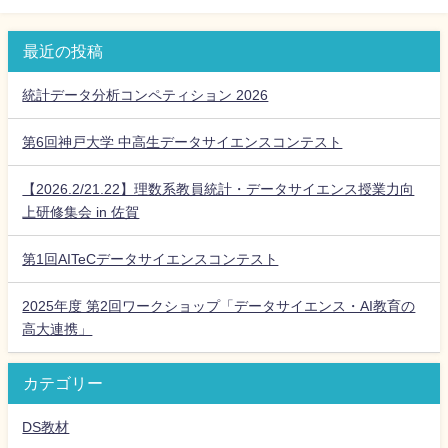
最近の投稿
統計データ分析コンペティション 2026
第6回神戸大学 中高生データサイエンスコンテスト
【2026.2/21.22】理数系教員統計・データサイエンス授業力向
上研修集会 in 佐賀
第1回AITeCデータサイエンスコンテスト
2025年度 第2回ワークショップ「データサイエンス・AI教育の
高大連携」
カテゴリー
DS教材