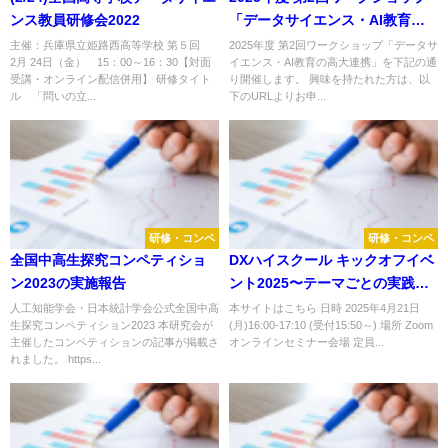
ンス教員研修会2022
「データサイエンス・AI教育の
高大連携」
主催：兵庫県立姫路西高等学校 第５回
2025年度 第2回ワークショップ「データサ
2月 24日（金） 15：00～16：30【対面
イエンス・AI教育の高大連携」を下記の通
受講・オンライン配信併用】 研修タイト
り開催します。 興味を持たれた方は、以
ル 「問いの立...
下のURLよりお申...
研修・コンペ
研修・コンペ
全国中高生探究コンペティショ
DXハイスクール キックオフイベ
ン2023の実施報告
ント2025〜テーマごとの実践事
例から学ぶ効果的なプランの設
人工知能学会・日本統計学会公式全国中高
本サイトはこちら 日時 2025年4月21日
生探究コンペティション2023 本研究会が
(月)16:00-17:10 (受付15:50～) 場所 Zoom
計と予算〜
主催したコンペティションの記事が掲載さ
オンラインセミナー会場 定員...
れました。 https...