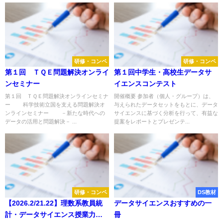
研修・コンペ
研修・コンペ
第１回 ＴＱＥ問題解決オンライ
第１回中学生・高校生データサ
ンセミナー
イエンスコンテスト
第１回 ＴＱＥ問題解決オンラインセミナ
開催概要 参加者（個人・グループ）は、
ー 科学技術立国を支える問題解決オ
与えられたデータセットをもとに、データ
ンラインセミナー －新たな時代への
サイエンスに基づく分析を行って、有益な
データの活用と問題解決－ ...
提案をレポートとプレゼンテ...
研修・コンペ
DS教材
【2026.2/21.22】理数系教員統
データサイエンスおすすめの一
計・データサイエンス授業力向
冊