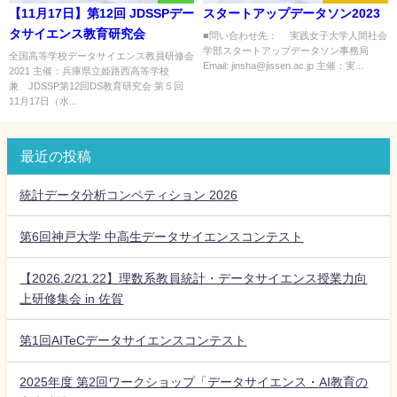
【11月17日】第12回 JDSSPデー
スタートアップデータソン2023
タサイエンス教育研究会
■問い合わせ先： 実践女子大学人間社会
学部スタートアップデータソン事務局
全国高等学校データサイエンス教員研修会
Email: jinsha@jissen.ac.jp 主催：実...
2021 主催：兵庫県立姫路西高等学校
兼 JDSSP第12回DS教育研究会 第５回
11月17日（水...
最近の投稿
統計データ分析コンペティション 2026
第6回神戸大学 中高生データサイエンスコンテスト
【2026.2/21.22】理数系教員統計・データサイエンス授業力向
上研修集会 in 佐賀
第1回AITeCデータサイエンスコンテスト
2025年度 第2回ワークショップ「データサイエンス・AI教育の