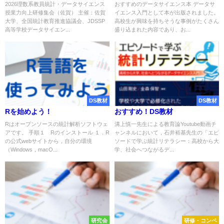
上研修集会 in 佐賀
2026理数系教員統計・データサイエンス
おすすめのデータサイエンス本 データサ
授業力向上研修集会（佐賀） 主催：佐賀
イエンス入門として本が出版されました。
大学、全国統計教育推進協議会、JDSSP
高校生が興味を持ちそうな事例がたくさん
高等学校データサイエン...
盛り込まれた内容であり、お...
DS教材
DS教材
Rを始めよう！
おすすめ！DS教材
Rはオープンソースの統計解析ソフトウェ
溝上慎一先生による教育論Youtube動画チ
アです。 手順１ Rのインストール １．R
ャンネルにおいて，石井裕基先生の「エピ
の公式webサイトから，自分の環境
ソードで学ぶ統計リテラシー：高校から大
（Windows，macO...
学、社会へつながるデ...
研究会
研修・コンペ